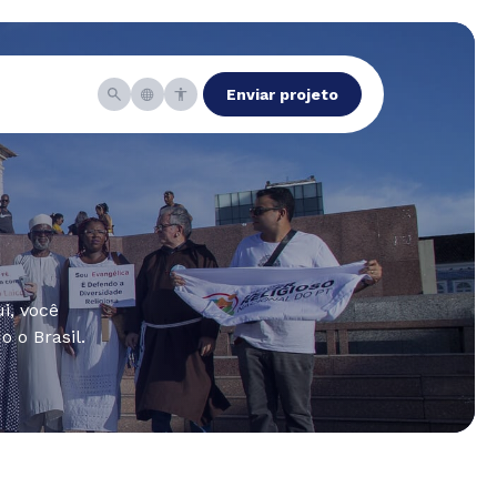
Enviar projeto
i, você
 o Brasil.