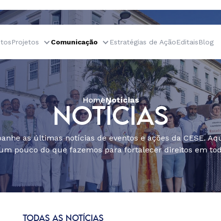
tos
Projetos
Comunicação
Estratégias de Ação
Editais
Blog
Home
Notícias
NOTÍCIAS
nhe as últimas notícias de eventos e ações da CESE. Aqu
um pouco do que fazemos para fortalecer direitos em todo
TODAS AS NOTÍCIAS