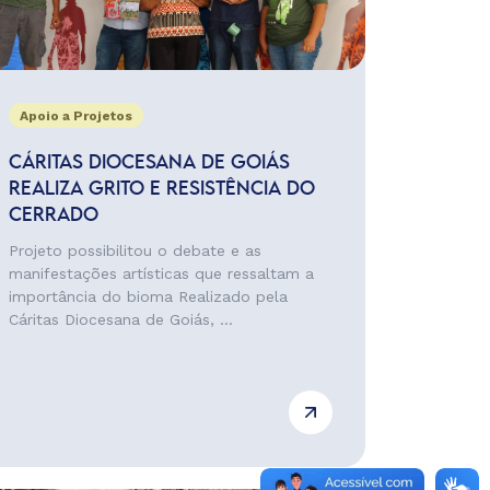
Apoio a Projetos
CÁRITAS DIOCESANA DE GOIÁS
REALIZA GRITO E RESISTÊNCIA DO
CERRADO
Projeto possibilitou o debate e as
manifestações artísticas que ressaltam a
importância do bioma Realizado pela
Cáritas Diocesana de Goiás, ...