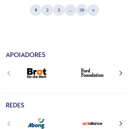
1
2
3
…
39
»
APOIADORES
REDES