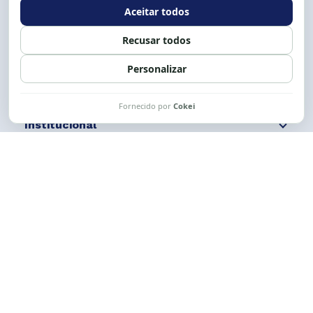
Expediente: 8h às 12h e 13 às 17h.
Siga nossas redes
Fale conosco
Institucional
Comunicação
Links Úteis
CESE © 2012 - 2026. Todos os direitos reservados.
Esta obra está licenciada com uma Licença
Creative Commons Atribuição-NãoComercial-
CompartilhaIgual 4.0 Internacional.