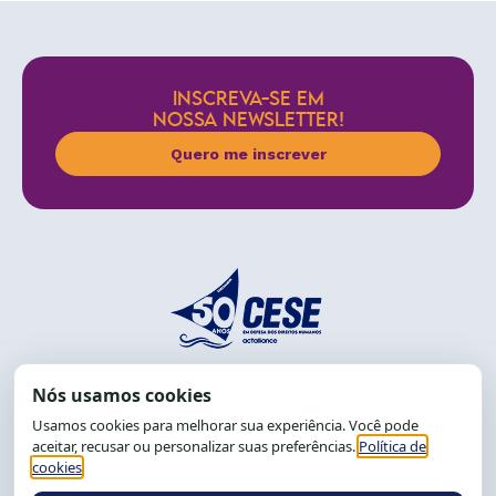
INSCREVA-SE EM
NOSSA NEWSLETTER!
Quero me inscrever
End.: R. da Graça, 150. Graça
CEP: 40.150-055
Salvador-BA, Brasil.
Tel.: (71) 2104-5457, Cel.: (71) 9 9239-2104 ou 2105
E-mail:
cese@cese.org.br