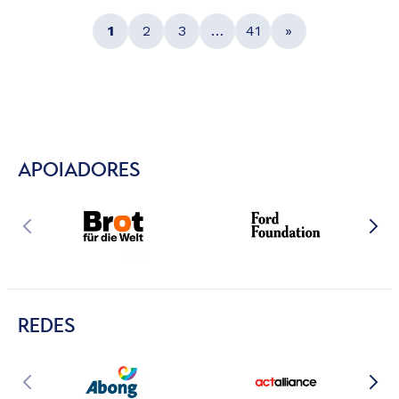
1
2
3
…
41
»
APOIADORES
REDES