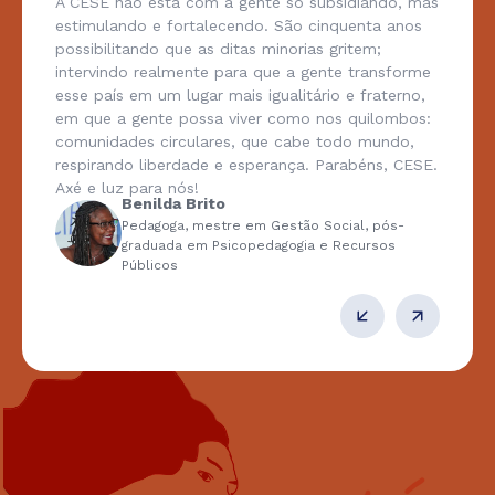
A CESE não está com a gente só subsidiando, mas
estimulando e fortalecendo. São cinquenta anos
possibilitando que as ditas minorias gritem;
intervindo realmente para que a gente transforme
esse país em um lugar mais igualitário e fraterno,
em que a gente possa viver como nos quilombos:
comunidades circulares, que cabe todo mundo,
respirando liberdade e esperança. Parabéns, CESE.
Axé e luz para nós!
Benilda Brito
Pedagoga, mestre em Gestão Social, pós-
graduada em Psicopedagogia e Recursos
Públicos