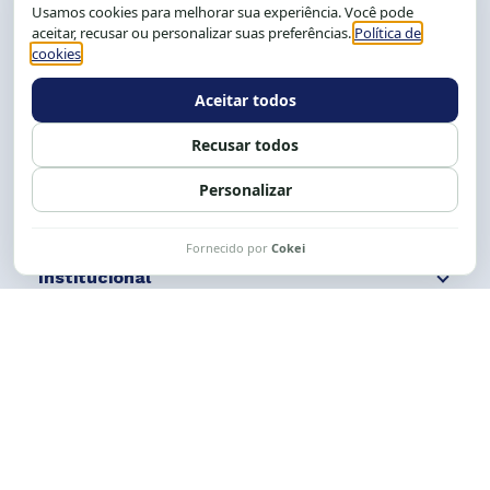
CEP: 40.150-055
Salvador-BA, Brasil.
Tel.: (71) 2104-5457, Cel.: (71) 9 9239-2104 ou 2105
E-mail:
cese@cese.org.br
Expediente: 8h às 12h e 13 às 17h.
Siga nossas redes
Fale conosco
Institucional
Comunicação
Links Úteis