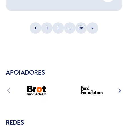
1
2
3
…
86
»
APOIADORES
REDES