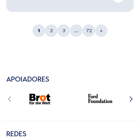
1
2
3
…
72
»
APOIADORES
REDES