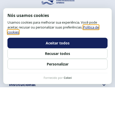
End.: R. da Graça, 150. Graça
CEP: 40.150-055
Salvador-BA, Brasil.
Tel.: (71) 2104-5457, Cel.: (71) 9 9239-2104 ou 2105
E-mail:
cese@cese.org.br
Expediente: 8h às 12h e 13 às 17h.
Siga nossas redes
Fale conosco
Institucional
Comunicação