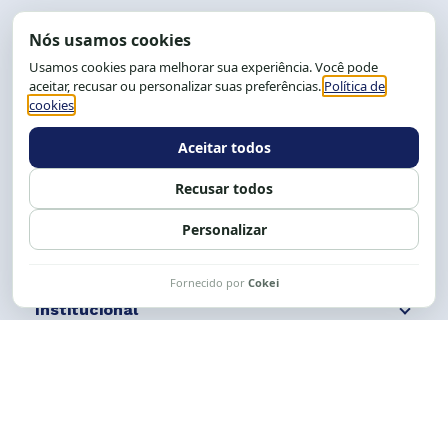
End.: R. da Graça, 150. Graça
CEP: 40.150-055
Salvador-BA, Brasil.
Tel.: (71) 2104-5457, Cel.: (71) 9 9239-2104 ou 2105
E-mail:
cese@cese.org.br
Expediente: 8h às 12h e 13 às 17h.
Siga nossas redes
Fale conosco
Institucional
Comunicação
Links Úteis