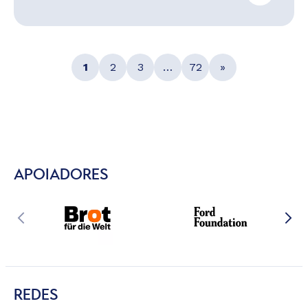
1
2
3
…
72
»
APOIADORES
REDES