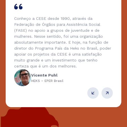
Eu preciso de recursos para fazer a luta. Somos
descendentes de grupos muito criativos, africanos
e indígenas. Somos na maioria compostos por
mulheres. E a formação em Mobilização de
Recursos promovida pela CESE acaba nos dando
autonomia, se assim compartilharmos dentro do
nosso território.
Maura Cristina
Articulação de Movimentos e Comunidades do
Centro Antigo de Salvador (BA)