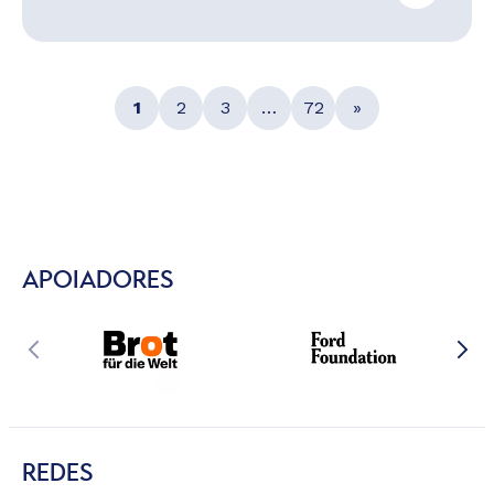
1
2
3
…
72
»
APOIADORES
REDES