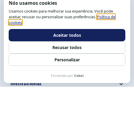
End.: R. da Graça, 150. Graça
CEP: 40.150-055
Salvador-BA, Brasil.
Tel.: (71) 2104-5457, Cel.: (71) 9 9239-2104 ou 2105
E-mail:
cese@cese.org.br
Expediente: 8h às 12h e 13 às 17h.
Siga nossas redes
Fale conosco
Institucional
Comunicação
Links Úteis