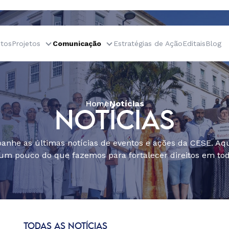
tos
Projetos
Comunicação
Estratégias de Ação
Editais
Blog
Home
Notícias
NOTÍCIAS
nhe as últimas notícias de eventos e ações da CESE. Aqu
um pouco do que fazemos para fortalecer direitos em todo
TODAS AS NOTÍCIAS