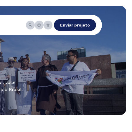
Enviar projeto
i, você
 o Brasil.