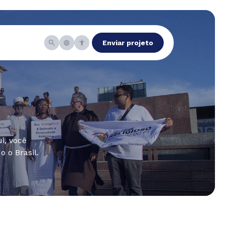
Enviar projeto
i, você
 o Brasil.