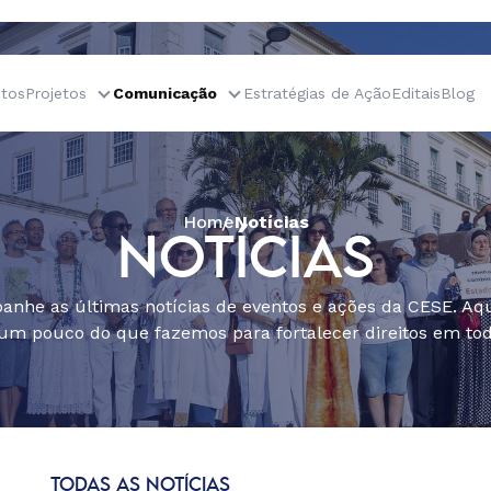
tos
Projetos
Comunicação
Estratégias de Ação
Editais
Blog
Home
Notícias
NOTÍCIAS
nhe as últimas notícias de eventos e ações da CESE. Aqu
um pouco do que fazemos para fortalecer direitos em todo
TODAS AS NOTÍCIAS