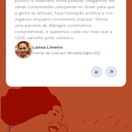
político e financeiro torna possível chegarmos em
várias comunidades pesqueiras no Brasil para que
a gente se articule, faça formação política e nos
organize enquanto movimento popular. Temos
uma parceria de diálogos construtivos,
compreensível, e queremos cada vez mais que a
CESE caminhe junto conosco.
Laíssa Limeira
Frente de Luta por Moradia Digna (CE)