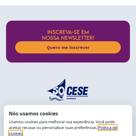
INSCREVA-SE EM
NOSSA NEWSLETTER!
Quero me inscrever
End.: R. da Graça, 150. Graça
CEP: 40.150-055
Salvador-BA, Brasil.
Tel.: (71) 2104-5457, Cel.: (71) 9 9239-2104 ou 2105
E-mail:
cese@cese.org.br