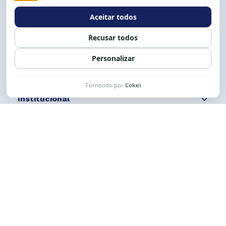
Expediente: 8h às 12h e 13 às 17h.
Siga nossas redes
Fale conosco
Institucional
Comunicação
Links Úteis
CESE © 2012 - 2026. Todos os direitos reservados.
Esta obra está licenciada com uma Licença
Creative Commons Atribuição-NãoComercial-