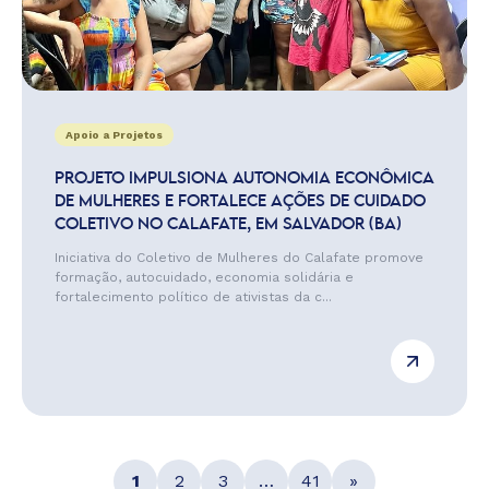
Apoio a Projetos
PROJETO IMPULSIONA AUTONOMIA ECONÔMICA
DE MULHERES E FORTALECE AÇÕES DE CUIDADO
COLETIVO NO CALAFATE, EM SALVADOR (BA)
Iniciativa do Coletivo de Mulheres do Calafate promove
formação, autocuidado, economia solidária e
fortalecimento político de ativistas da c...
1
2
3
…
41
»