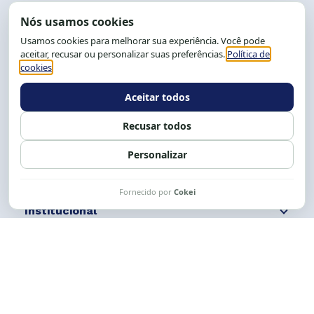
End.: R. da Graça, 150. Graça
CEP: 40.150-055
Salvador-BA, Brasil.
Tel.: (71) 2104-5457, Cel.: (71) 9 9239-2104 ou 2105
E-mail:
cese@cese.org.br
Expediente: 8h às 12h e 13 às 17h.
Siga nossas redes
Fale conosco
Institucional
Comunicação
Links Úteis