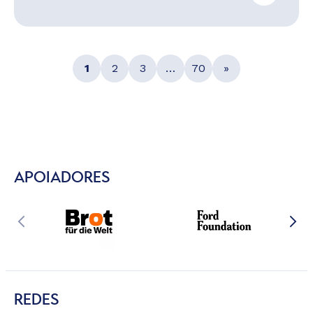
1
2
3
…
70
»
APOIADORES
REDES