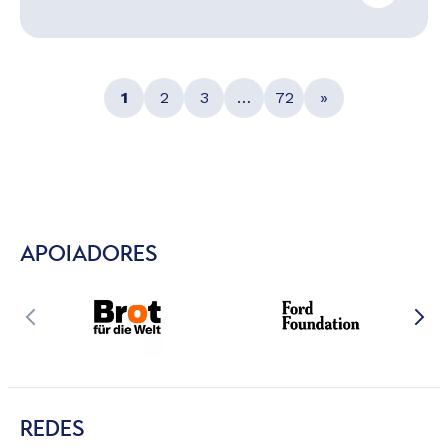
1
2
3
…
72
»
APOIADORES
REDES