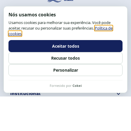
End.: R. da Graça, 150. Graça
CEP: 40.150-055
Salvador-BA, Brasil.
Tel.: (71) 2104-5457, Cel.: (71) 9 9239-2104 ou 2105
E-mail:
cese@cese.org.br
Expediente: 8h às 12h e 13 às 17h.
Siga nossas redes
Fale conosco
Institucional
Comunicação
Links Úteis