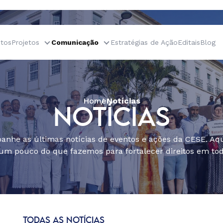
tos
Projetos
Comunicação
Estratégias de Ação
Editais
Blog
Home
Notícias
NOTÍCIAS
nhe as últimas notícias de eventos e ações da CESE. Aqu
um pouco do que fazemos para fortalecer direitos em todo
TODAS AS NOTÍCIAS