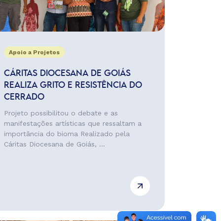
Apoio a Projetos
CÁRITAS DIOCESANA DE GOIÁS
REALIZA GRITO E RESISTÊNCIA DO
CERRADO
Projeto possibilitou o debate e as
manifestações artísticas que ressaltam a
importância do bioma Realizado pela
Cáritas Diocesana de Goiás, ...