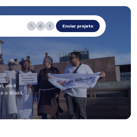
Enviar projeto
i, você
 o Brasil.