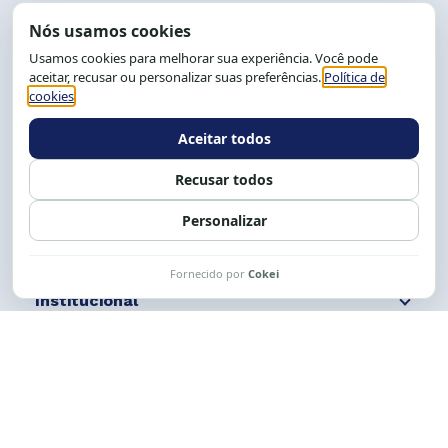
End.: R. da Graça, 150. Graça
CEP: 40.150-055
Salvador-BA, Brasil.
Tel.: (71) 2104-5457, Cel.: (71) 9 9239-2104 ou 2105
E-mail:
cese@cese.org.br
Expediente: 8h às 12h e 13 às 17h.
Siga nossas redes
Fale conosco
Institucional
Comunicação
Links Úteis