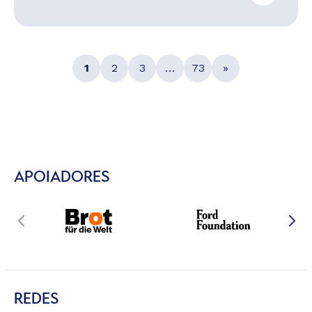
1
2
3
…
73
»
APOIADORES
REDES