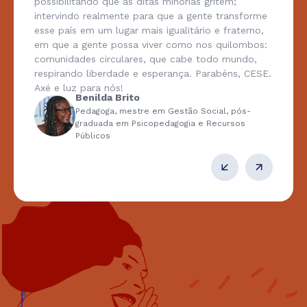
possibilitando que as ditas minorias gritem;
intervindo realmente para que a gente transforme
esse país em um lugar mais igualitário e fraterno,
em que a gente possa viver como nos quilombos:
comunidades circulares, que cabe todo mundo,
respirando liberdade e esperança. Parabéns, CESE.
Axé e luz para nós!
Benilda Brito
Pedagoga, mestre em Gestão Social, pós-
graduada em Psicopedagogia e Recursos
Públicos