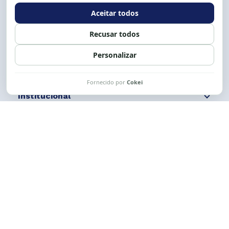
Expediente: 8h às 12h e 13 às 17h.
Siga nossas redes
Fale conosco
Institucional
Comunicação
Links Úteis
CESE © 2012 - 2026. Todos os direitos reservados.
Esta obra está licenciada com uma Licença
Creative Commons Atribuição-NãoComercial-
CompartilhaIgual 4.0 Internacional.