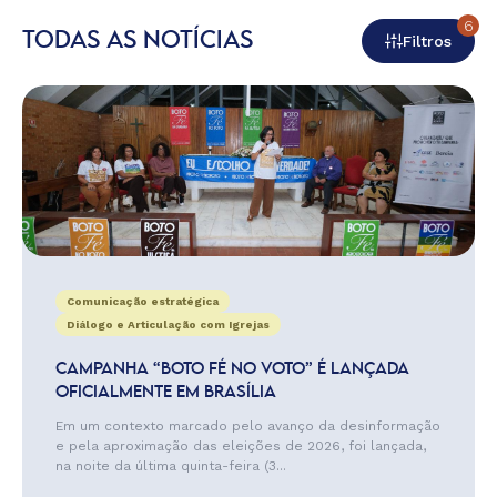
6
TODAS AS NOTÍCIAS
Filtros
Comunicação estratégica
Diálogo e Articulação com Igrejas
CAMPANHA “BOTO FÉ NO VOTO” É LANÇADA
OFICIALMENTE EM BRASÍLIA
Em um contexto marcado pelo avanço da desinformação
e pela aproximação das eleições de 2026, foi lançada,
na noite da última quinta-feira (3...