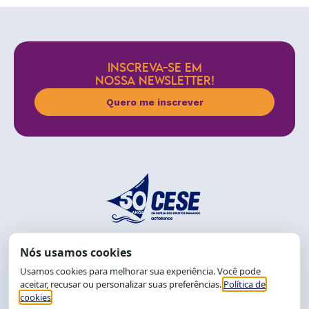
INSCREVA-SE EM
NOSSA NEWSLETTER!
Quero me inscrever
End.: R. da Graça, 150. Graça
CEP: 40.150-055
Salvador-BA, Brasil.
Tel.: (71) 2104-5457, Cel.: (71) 9 9239-2104 ou 2105
E-mail:
cese@cese.org.br