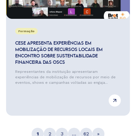
Formação
CESE APRESENTA EXPERIÊNCIAS EM
MOBILIZAÇÃO DE RECURSOS LOCAIS EM
ENCONTRO SOBRE SUSTENTABILIDADE
FINANCEIRA DAS OSCS
Representantes da instituição apresentaram
experiências de mobilização de recursos por meio de
eventos, shows e campanhas voltadas ao engaja...
1
2
3
…
62
»