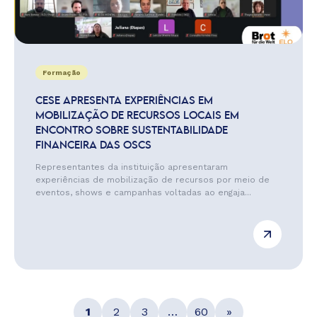
Formação
CESE APRESENTA EXPERIÊNCIAS EM
MOBILIZAÇÃO DE RECURSOS LOCAIS EM
ENCONTRO SOBRE SUSTENTABILIDADE
FINANCEIRA DAS OSCS
Representantes da instituição apresentaram
experiências de mobilização de recursos por meio de
eventos, shows e campanhas voltadas ao engaja...
1
2
3
…
60
»