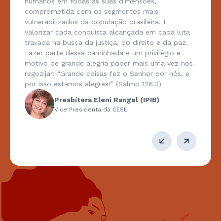
humanos em todas as suas dimensões,
comprometida com os segmentos mais
vulnerabilizados da população brasileira. E
valorizar cada conquista alcançada em cada luta
travada na busca da justiça, do direito e da paz.
Fazer parte dessa caminhada é um privilégio e
motivo de grande alegria poder mais uma vez nos
regozijar: “Grande coisas fez o Senhor por nós, e
por isso estamos alegres!” (Salmo 126.3)
Presbítera Eleni Rangel (IPIB)
Vice Presidenta da CESE