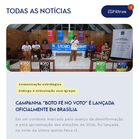
4
TODAS AS NOTÍCIAS
Filtros
Comunicação estratégica
Diálogo e Articulação com Igrejas
CAMPANHA “BOTO FÉ NO VOTO” É LANÇADA
OFICIALMENTE EM BRASÍLIA
Em um contexto marcado pelo avanço da desinformação
e pela aproximação das eleições de 2026, foi lançada,
na noite da última quinta-feira (3...