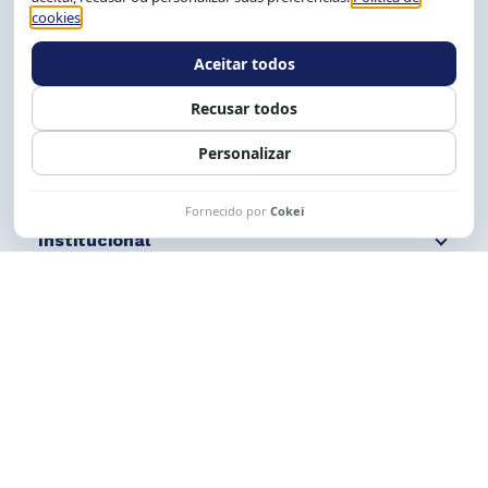
Tel.: (71) 2104-5457, Cel.: (71) 9 9239-2104 ou 2105
E-mail:
cese@cese.org.br
Expediente: 8h às 12h e 13 às 17h.
Siga nossas redes
Fale conosco
Institucional
Comunicação
Links Úteis
CESE © 2012 - 2026. Todos os direitos reservados.
Esta obra está licenciada com uma Licença