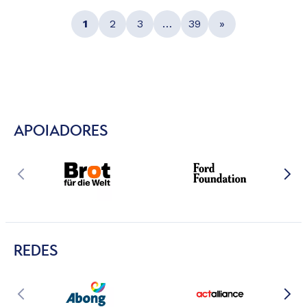
1
2
3
…
39
»
APOIADORES
REDES