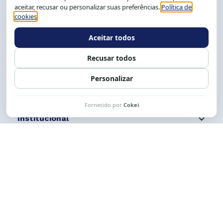
Salvador-BA, Brasil.
Tel.: (71) 2104-5457, Cel.: (71) 9 9239-2104 ou 2105
E-mail:
cese@cese.org.br
Expediente: 8h às 12h e 13 às 17h.
Siga nossas redes
Fale conosco
Institucional
Comunicação
Links Úteis
CESE © 2012 - 2026. Todos os direitos reservados.