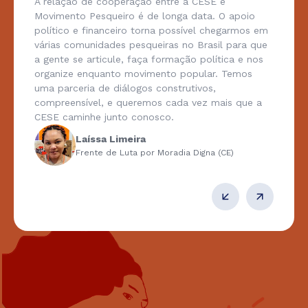
A relação de cooperação entre a CESE e
Movimento Pesqueiro é de longa data. O apoio
político e financeiro torna possível chegarmos em
várias comunidades pesqueiras no Brasil para que
a gente se articule, faça formação política e nos
organize enquanto movimento popular. Temos
uma parceria de diálogos construtivos,
compreensível, e queremos cada vez mais que a
CESE caminhe junto conosco.
Laíssa Limeira
Frente de Luta por Moradia Digna (CE)