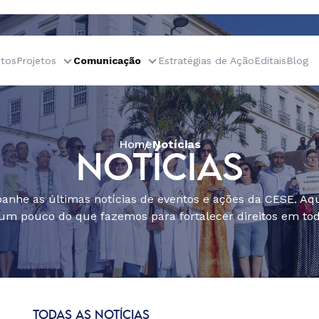
tos
Projetos
Comunicação
Estratégias de Ação
Editais
Blog
Home
Notícias
NOTÍCIAS
nhe as últimas notícias de eventos e ações da CESE. Aqu
um pouco do que fazemos para fortalecer direitos em todo
TODAS AS NOTÍCIAS