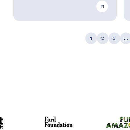
1
2
3
…