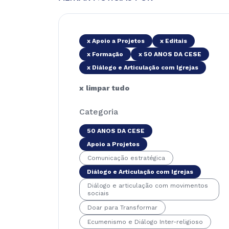
x Apoio a Projetos
x Editais
x Formação
x 50 ANOS DA CESE
x Diálogo e Articulação com Igrejas
x limpar tudo
Categoria
50 ANOS DA CESE
Apoio a Projetos
Comunicação estratégica
Diálogo e Articulação com Igrejas
Diálogo e articulação com movimentos
sociais
Doar para Transformar
Ecumenismo e Diálogo Inter-religioso