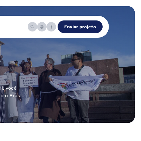
Enviar projeto
i, você
 o Brasil.