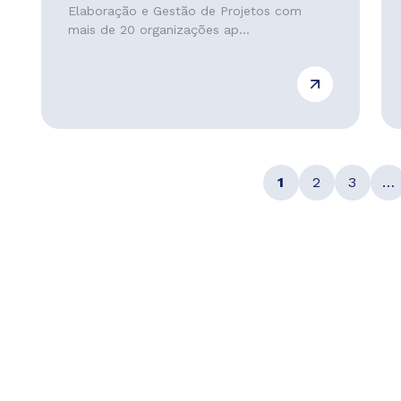
Elaboração e Gestão de Projetos com
mais de 20 organizações ap...
1
2
3
…