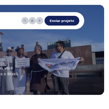
Enviar projeto
i, você
 o Brasil.