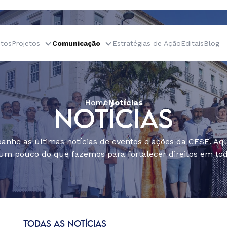
tos
Projetos
Comunicação
Estratégias de Ação
Editais
Blog
Home
Notícias
NOTÍCIAS
nhe as últimas notícias de eventos e ações da CESE. Aqu
um pouco do que fazemos para fortalecer direitos em todo
TODAS AS NOTÍCIAS