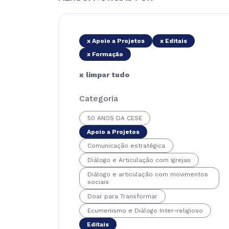
x Apoio a Projetos
x Editais
x Formação
x limpar tudo
Categoria
50 ANOS DA CESE
Apoio a Projetos
Comunicação estratégica
Diálogo e Articulação com Igrejas
Diálogo e articulação com movimentos
sociais
Doar para Transformar
Ecumenismo e Diálogo Inter-religioso
Editais