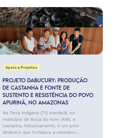
Apoio a Projetos
PROJETO DABUCURY: PRODUÇÃO
DE CASTANHA É FONTE DE
SUSTENTO E RESISTÊNCIA DO POVO
APURINÃ, NO AMAZONAS
Na Terra Indígena (TI) Kamikuã, no
município de Boca do Acre (AM), a
castanha, historicamente, é um polo
dinâmico que fortalece a resistênci...