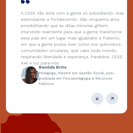
A CESE não está com a gente só subsidiando, mas
estimulando e fortalecendo. São cinquenta anos
possibilitando que as ditas minorias gritem;
intervindo realmente para que a gente transforme
esse país em um lugar mais igualitário e fraterno,
em que a gente possa viver como nos quilombos:
comunidades circulares, que cabe todo mundo,
respirando liberdade e esperança. Parabéns, CESE.
Axé e luz para nós!
Benilda Brito
Pedagoga, mestre em Gestão Social, pós-
graduada em Psicopedagogia e Recursos
Públicos