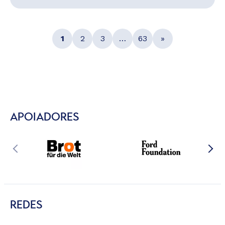
1
2
3
…
63
»
APOIADORES
REDES