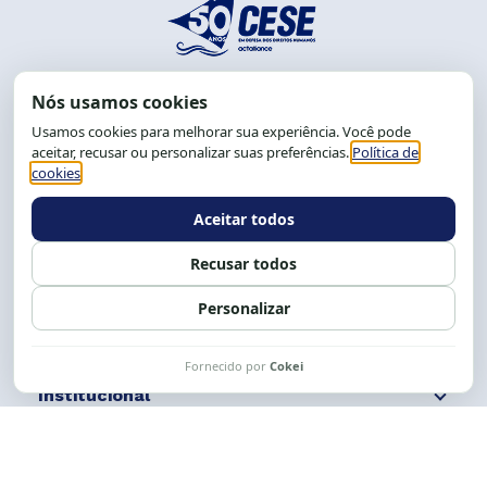
End.: R. da Graça, 150. Graça
CEP: 40.150-055
Salvador-BA, Brasil.
Tel.: (71) 2104-5457, Cel.: (71) 9 9239-2104 ou 2105
E-mail:
cese@cese.org.br
Expediente: 8h às 12h e 13 às 17h.
Siga nossas redes
Fale conosco
Institucional
Comunicação