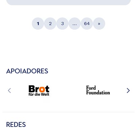
1
2
3
…
64
»
APOIADORES
REDES