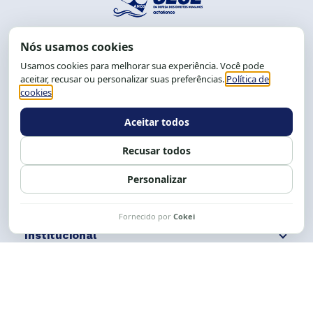
End.: R. da Graça, 150. Graça
CEP: 40.150-055
Salvador-BA, Brasil.
Tel.: (71) 2104-5457, Cel.: (71) 9 9239-2104 ou 2105
E-mail:
cese@cese.org.br
Expediente: 8h às 12h e 13 às 17h.
Siga nossas redes
Fale conosco
Institucional
Comunicação