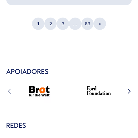
1
2
3
…
63
»
APOIADORES
REDES