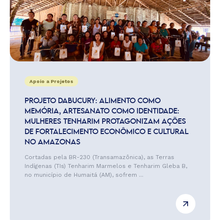
Apoio a Projetos
PROJETO DABUCURY: ALIMENTO COMO
MEMÓRIA, ARTESANATO COMO IDENTIDADE:
MULHERES TENHARIM PROTAGONIZAM AÇÕES
DE FORTALECIMENTO ECONÔMICO E CULTURAL
NO AMAZONAS
Cortadas pela BR-230 (Transamazônica), as Terras
Indígenas (TIs) Tenharim Marmelos e Tenharim Gleba B,
no município de Humaitá (AM), sofrem ...