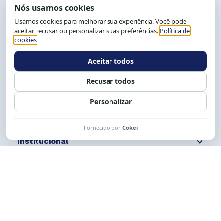
End.: R. da Graça, 150. Graça
CEP: 40.150-055
Salvador-BA, Brasil.
Tel.: (71) 2104-5457, Cel.: (71) 9 9239-2104 ou 2105
E-mail:
cese@cese.org.br
Expediente: 8h às 12h e 13 às 17h.
Siga nossas redes
Fale conosco
Institucional
Comunicação
Links Úteis