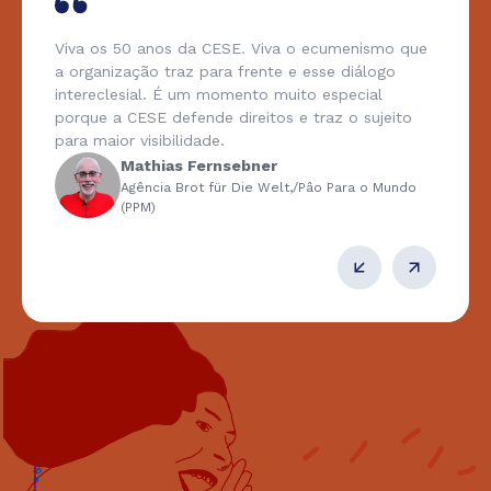
Viva os 50 anos da CESE. Viva o ecumenismo que
a organização traz para frente e esse diálogo
intereclesial. É um momento muito especial
porque a CESE defende direitos e traz o sujeito
para maior visibilidade.
Mathias Fernsebner
Agência Brot für Die Welt,/Pâo Para o Mundo
(PPM)