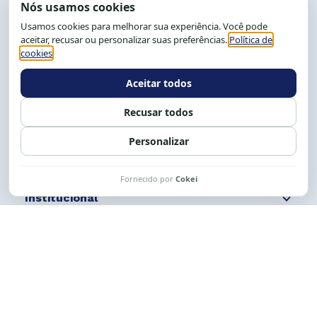
End.: R. da Graça, 150. Graça
CEP: 40.150-055
Salvador-BA, Brasil.
Tel.: (71) 2104-5457, Cel.: (71) 9 9239-2104 ou 2105
E-mail:
cese@cese.org.br
Expediente: 8h às 12h e 13 às 17h.
Siga nossas redes
Fale conosco
Institucional
Comunicação
Links Úteis