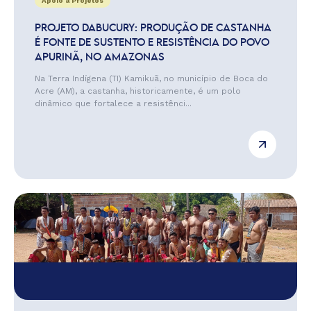
Apoio a Projetos
PROJETO DABUCURY: PRODUÇÃO DE CASTANHA
É FONTE DE SUSTENTO E RESISTÊNCIA DO POVO
APURINÃ, NO AMAZONAS
Na Terra Indígena (TI) Kamikuã, no município de Boca do
Acre (AM), a castanha, historicamente, é um polo
dinâmico que fortalece a resistênci...