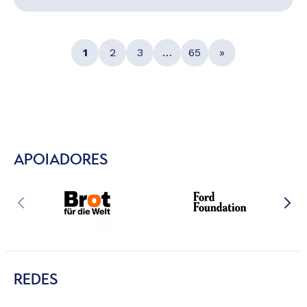
1
2
3
…
65
»
APOIADORES
REDES