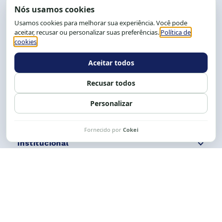
End.: R. da Graça, 150. Graça
CEP: 40.150-055
Salvador-BA, Brasil.
Tel.: (71) 2104-5457, Cel.: (71) 9 9239-2104 ou 2105
E-mail:
cese@cese.org.br
Expediente: 8h às 12h e 13 às 17h.
Siga nossas redes
Fale conosco
Institucional
Comunicação
Links Úteis