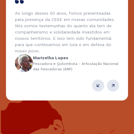
Ao longo desses 50 anos, fomos presenteadas
pela presença da CESE em nossas comunidades.
Nós somos testemunhas do quanto ela tem de
companheirismo e solidariedade investidos em
nossos territórios. E isso tem sido fundamental
para que continuemos em luta e em defesa do
nosso povo.
Marizelha Lopes
Pescadora e Quilombola - Articulação Nacional
das Pescadoras (ANP)