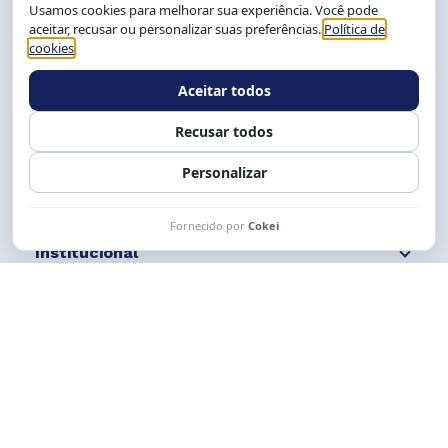
CEP: 40.150-055
Salvador-BA, Brasil.
Tel.: (71) 2104-5457, Cel.: (71) 9 9239-2104 ou 2105
E-mail:
cese@cese.org.br
Expediente: 8h às 12h e 13 às 17h.
Siga nossas redes
Fale conosco
Institucional
Comunicação
Links Úteis