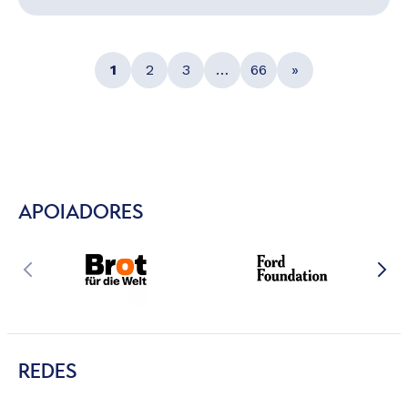
1
2
3
…
66
»
APOIADORES
REDES