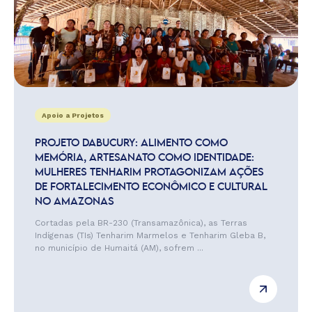
Apoio a Projetos
PROJETO DABUCURY: ALIMENTO COMO
MEMÓRIA, ARTESANATO COMO IDENTIDADE:
MULHERES TENHARIM PROTAGONIZAM AÇÕES
DE FORTALECIMENTO ECONÔMICO E CULTURAL
NO AMAZONAS
Cortadas pela BR-230 (Transamazônica), as Terras
Indígenas (TIs) Tenharim Marmelos e Tenharim Gleba B,
no município de Humaitá (AM), sofrem ...