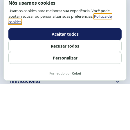
End.: R. da Graça, 150. Graça
CEP: 40.150-055
Salvador-BA, Brasil.
Tel.: (71) 2104-5457, Cel.: (71) 9 9239-2104 ou 2105
E-mail:
cese@cese.org.br
Expediente: 8h às 12h e 13 às 17h.
Siga nossas redes
Fale conosco
Institucional
Comunicação
Links Úteis