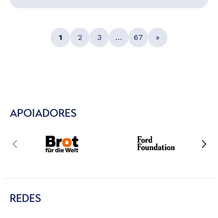
1
2
3
…
67
»
APOIADORES
REDES