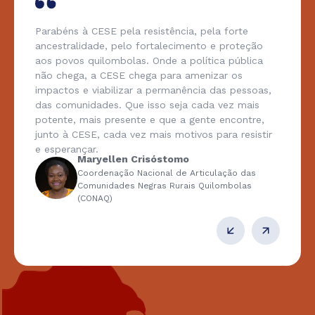
Parabéns à CESE pela resistência, pela forte
ancestralidade, pelo fortalecimento e proteção
aos povos quilombolas. Onde a política pública
não chega, a CESE chega para amenizar os
impactos e viabilizar a permanência das pessoas,
das comunidades. Que isso seja cada vez mais
potente, mais presente e que a gente encontre,
junto à CESE, cada vez mais motivos para resistir
e esperançar.
Maryellen Crisóstomo
Coordenação Nacional de Articulação das
Comunidades Negras Rurais Quilombolas
(CONAQ)