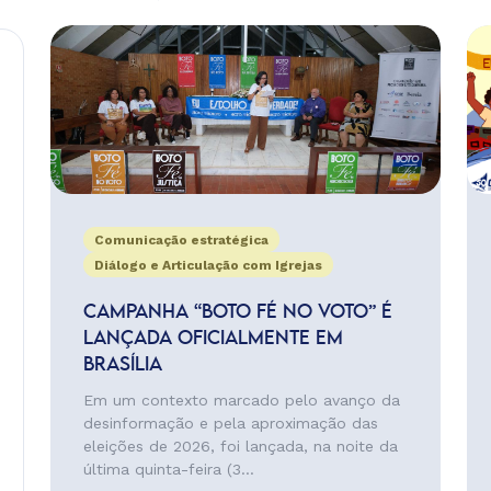
Comunicação estratégica
Diálogo e Articulação com Igrejas
CAMPANHA “BOTO FÉ NO VOTO” É
LANÇADA OFICIALMENTE EM
BRASÍLIA
Em um contexto marcado pelo avanço da
desinformação e pela aproximação das
eleições de 2026, foi lançada, na noite da
última quinta-feira (3...