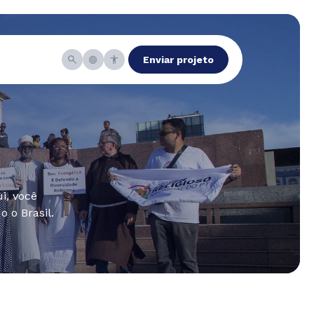
Enviar projeto
i, você
 o Brasil.