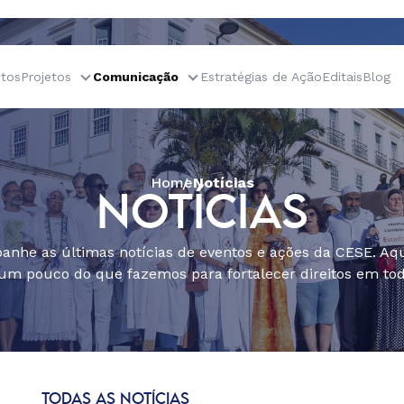
tos
Projetos
Comunicação
Estratégias de Ação
Editais
Blog
Home
Notícias
NOTÍCIAS
nhe as últimas notícias de eventos e ações da CESE. Aqu
um pouco do que fazemos para fortalecer direitos em todo
TODAS AS NOTÍCIAS