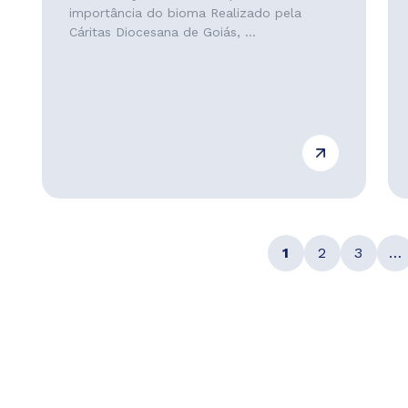
importância do bioma Realizado pela
Cáritas Diocesana de Goiás, ...
1
2
3
…