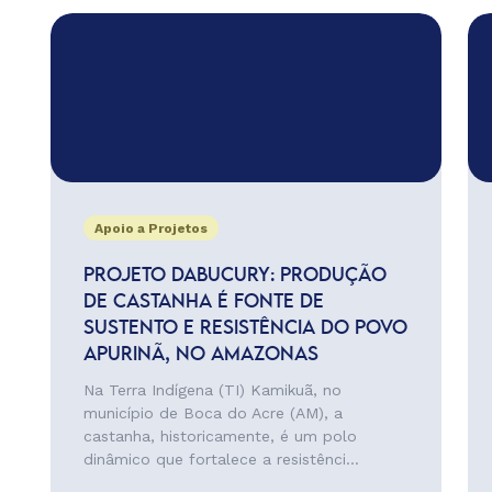
Apoio a Projetos
PROJETO DABUCURY: PRODUÇÃO
DE CASTANHA É FONTE DE
SUSTENTO E RESISTÊNCIA DO POVO
APURINÃ, NO AMAZONAS
Na Terra Indígena (TI) Kamikuã, no
município de Boca do Acre (AM), a
castanha, historicamente, é um polo
dinâmico que fortalece a resistênci...