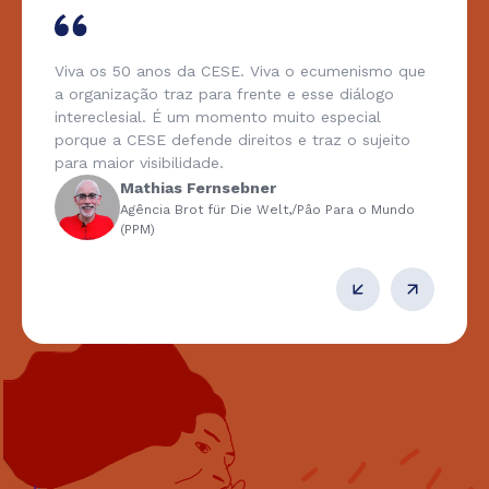
Viva os 50 anos da CESE. Viva o ecumenismo que
a organização traz para frente e esse diálogo
intereclesial. É um momento muito especial
porque a CESE defende direitos e traz o sujeito
para maior visibilidade.
Mathias Fernsebner
Agência Brot für Die Welt,/Pâo Para o Mundo
(PPM)