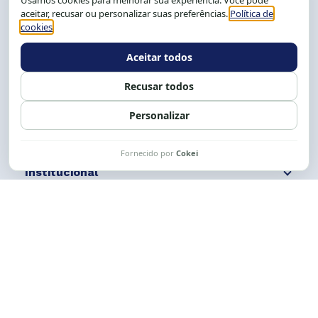
Salvador-BA, Brasil.
Tel.: (71) 2104-5457, Cel.: (71) 9 9239-2104 ou 2105
E-mail:
cese@cese.org.br
Expediente: 8h às 12h e 13 às 17h.
Siga nossas redes
Fale conosco
Institucional
Comunicação
Links Úteis