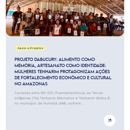
Apoio a Projetos
PROJETO DABUCURY: ALIMENTO COMO
MEMÓRIA, ARTESANATO COMO IDENTIDADE:
MULHERES TENHARIM PROTAGONIZAM AÇÕES
DE FORTALECIMENTO ECONÔMICO E CULTURAL
NO AMAZONAS
Cortadas pela BR-230 (Transamazônica), as Terras
Indígenas (TIs) Tenharim Marmelos e Tenharim Gleba B,
no município de Humaitá (AM), sofrem ...