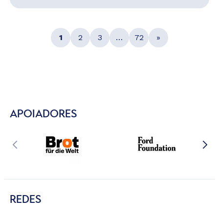
1
2
3
…
72
»
APOIADORES
REDES