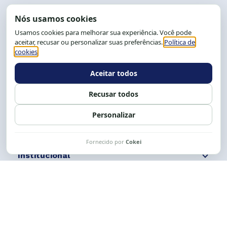
End.: R. da Graça, 150. Graça
CEP: 40.150-055
Salvador-BA, Brasil.
Tel.: (71) 2104-5457, Cel.: (71) 9 9239-2104 ou 2105
E-mail:
cese@cese.org.br
Expediente: 8h às 12h e 13 às 17h.
Siga nossas redes
Fale conosco
Institucional
Comunicação
Links Úteis