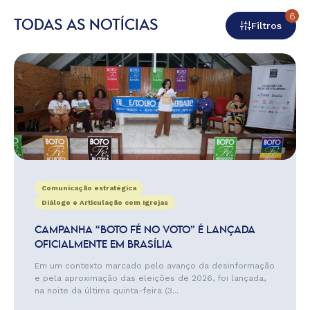
6
TODAS AS NOTÍCIAS
Filtros
Comunicação estratégica
Diálogo e Articulação com Igrejas
CAMPANHA “BOTO FÉ NO VOTO” É LANÇADA
OFICIALMENTE EM BRASÍLIA
Em um contexto marcado pelo avanço da desinformação
e pela aproximação das eleições de 2026, foi lançada,
na noite da última quinta-feira (3...