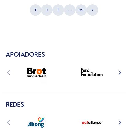
1
2
3
…
89
»
APOIADORES
REDES