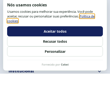
End.: R. da Graça, 150. Graça
CEP: 40.150-055
Salvador-BA, Brasil.
Tel.: (71) 2104-5457, Cel.: (71) 9 9239-2104 ou 2105
E-mail:
cese@cese.org.br
Expediente: 8h às 12h e 13 às 17h.
Siga nossas redes
Fale conosco
Institucional
Comunicação
Links Úteis