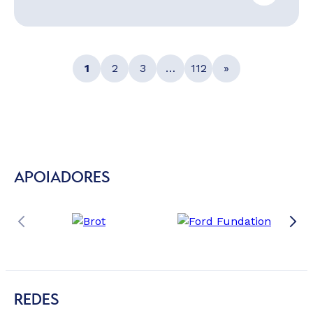
1
2
3
…
112
»
APOIADORES
REDES