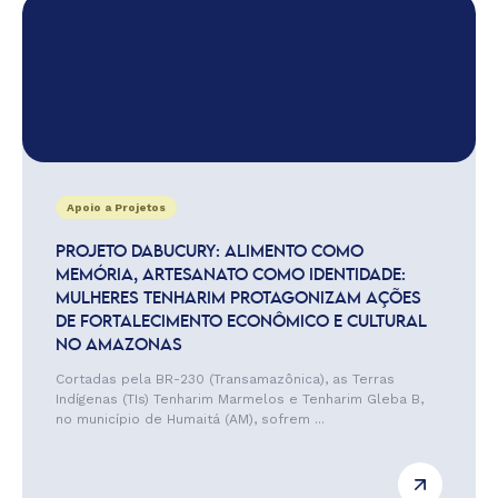
Apoio a Projetos
PROJETO DABUCURY: ALIMENTO COMO
MEMÓRIA, ARTESANATO COMO IDENTIDADE:
MULHERES TENHARIM PROTAGONIZAM AÇÕES
DE FORTALECIMENTO ECONÔMICO E CULTURAL
NO AMAZONAS
Cortadas pela BR-230 (Transamazônica), as Terras
Indígenas (TIs) Tenharim Marmelos e Tenharim Gleba B,
no município de Humaitá (AM), sofrem ...