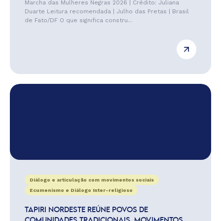
Marcha das Mulheres Negras 2026 | Crédito: Juliana
Duarte Leitura recomendada | Julho das Pretas | Brasil
de Fato/DF O que significa constru...
Diálogo e articulação com movimentos sociais
Ecumenismo e Diálogo Inter-religioso
TAPIRI NORDESTE REÚNE POVOS DE
COMUNIDADES TRADICIONAIS, MOVIMENTOS