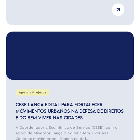
Apoio a Projetos
CESE LANÇA EDITAL PARA FORTALECER
MOVIMENTOS URBANOS NA DEFESA DE DIREITOS
E DO BEM VIVER NAS CIDADES
A Coordenadoria Ecumênica de Serviço (CESE), com o
apoio de Misereor, lança o edital “Bem Viver nas
Cidades: movimentos urbanos na def...