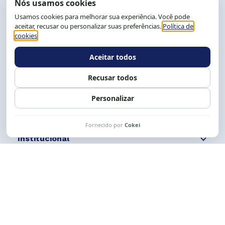
End.: R. da Graça, 150. Graça
CEP: 40.150-055
Salvador-BA, Brasil.
Tel.: (71) 2104-5457, Cel.: (71) 9 9239-2104 ou 2105
E-mail:
cese@cese.org.br
Expediente: 8h às 12h e 13 às 17h.
Siga nossas redes
Fale conosco
Institucional
Comunicação
Links Úteis