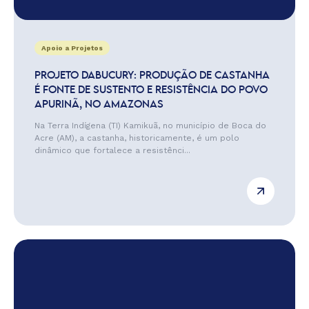
Apoio a Projetos
PROJETO DABUCURY: PRODUÇÃO DE CASTANHA
É FONTE DE SUSTENTO E RESISTÊNCIA DO POVO
APURINÃ, NO AMAZONAS
Na Terra Indígena (TI) Kamikuã, no município de Boca do
Acre (AM), a castanha, historicamente, é um polo
dinâmico que fortalece a resistênci...