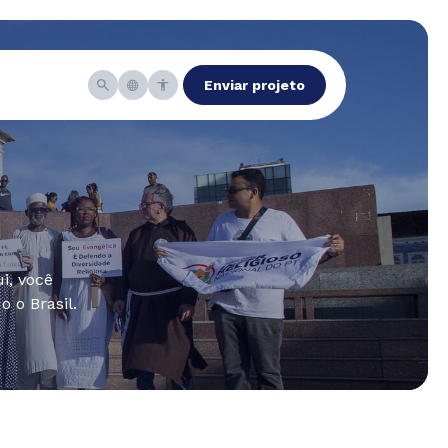
Enviar projeto
i, você
 o Brasil.