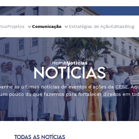
tos
Projetos
Comunicação
Estratégias de Ação
Editais
Blog
Home
Notícias
NOTÍCIAS
nhe as últimas notícias de eventos e ações da CESE. Aqu
um pouco do que fazemos para fortalecer direitos em todo
TODAS AS NOTÍCIAS