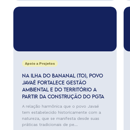
Apoio a Projetos
NA ILHA DO BANANAL (TO), POVO
JAVAÉ FORTALECE GESTÃO
AMBIENTAL E DO TERRITÓRIO A
PARTIR DA CONSTRUÇÃO DO PGTA
A relação harmônica que o povo Javaé
tem estabelecido historicamente com a
natureza, que se manifesta desde suas
práticas tradicionais de pe...