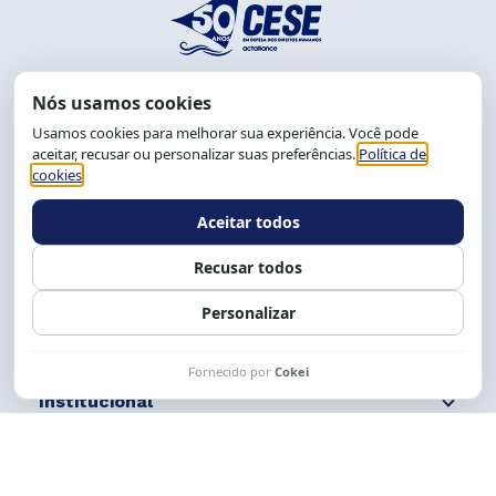
End.: R. da Graça, 150. Graça
CEP: 40.150-055
Salvador-BA, Brasil.
Tel.: (71) 2104-5457, Cel.: (71) 9 9239-2104 ou 2105
E-mail:
cese@cese.org.br
Expediente: 8h às 12h e 13 às 17h.
Siga nossas redes
Fale conosco
Institucional
Comunicação