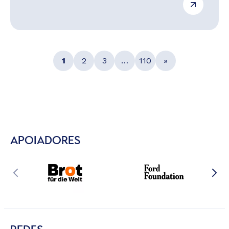
1
2
3
…
110
»
APOIADORES