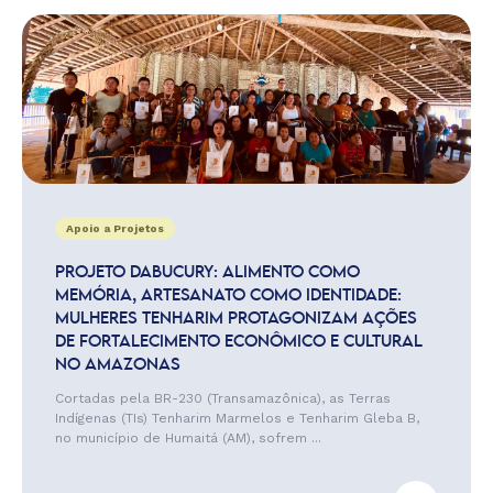
Apoio a Projetos
PROJETO DABUCURY: ALIMENTO COMO
MEMÓRIA, ARTESANATO COMO IDENTIDADE:
MULHERES TENHARIM PROTAGONIZAM AÇÕES
DE FORTALECIMENTO ECONÔMICO E CULTURAL
NO AMAZONAS
Cortadas pela BR-230 (Transamazônica), as Terras
Indígenas (TIs) Tenharim Marmelos e Tenharim Gleba B,
no município de Humaitá (AM), sofrem ...