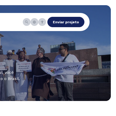
Enviar projeto
i, você
 o Brasil.