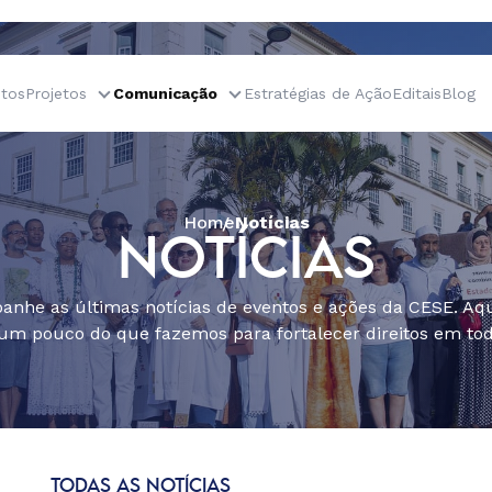
tos
Projetos
Comunicação
Estratégias de Ação
Editais
Blog
Home
Notícias
NOTÍCIAS
nhe as últimas notícias de eventos e ações da CESE. Aqu
um pouco do que fazemos para fortalecer direitos em todo
TODAS AS NOTÍCIAS