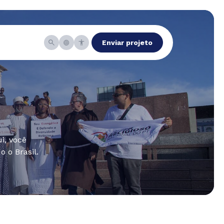
Enviar projeto
i, você
 o Brasil.