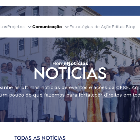
tos
Projetos
Comunicação
Estratégias de Ação
Editais
Blog
Home
Notícias
NOTÍCIAS
nhe as últimas notícias de eventos e ações da CESE. Aqu
um pouco do que fazemos para fortalecer direitos em todo
TODAS AS NOTÍCIAS