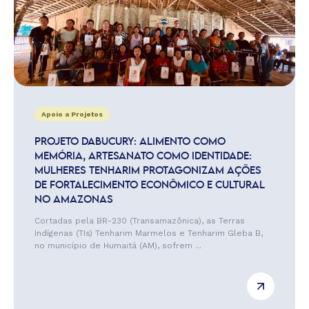
Apoio a Projetos
PROJETO DABUCURY: ALIMENTO COMO
MEMÓRIA, ARTESANATO COMO IDENTIDADE:
MULHERES TENHARIM PROTAGONIZAM AÇÕES
DE FORTALECIMENTO ECONÔMICO E CULTURAL
NO AMAZONAS
Cortadas pela BR-230 (Transamazônica), as Terras
Indígenas (TIs) Tenharim Marmelos e Tenharim Gleba B,
no município de Humaitá (AM), sofrem ...