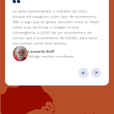
Eu acho extraordinário o trabalho da CESE,
porque ela inaugurou outro tipo de ecumenismo.
Não é algo que as igrejas discutem entre si, falam
sobre suas doutrinas e chegam a uma
convergência. A CESE faz um ecumenismo de
serviço que é ecumenismo de missão, para servir
aos pobres, servir seus direitos.
Leonardo Boff
Teólogo, escritor e professor