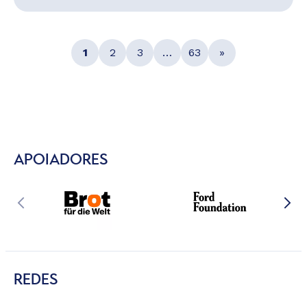
1
2
3
…
63
»
APOIADORES
REDES