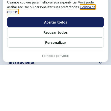
CEP: 40.150-055
Salvador-BA, Brasil.
Tel.: (71) 2104-5457, Cel.: (71) 9 9239-2104 ou 2105
E-mail:
cese@cese.org.br
Expediente: 8h às 12h e 13 às 17h.
Siga nossas redes
Fale conosco
Institucional
Comunicação
Links Úteis