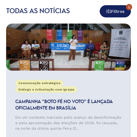
6
TODAS AS NOTÍCIAS
Filtros
Comunicação estratégica
Diálogo e Articulação com Igrejas
CAMPANHA “BOTO FÉ NO VOTO” É LANÇADA
OFICIALMENTE EM BRASÍLIA
Em um contexto marcado pelo avanço da desinformação
e pela aproximação das eleições de 2026, foi lançada,
na noite da última quinta-feira (3...