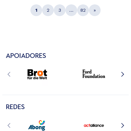
1
2
3
…
82
»
APOIADORES
REDES