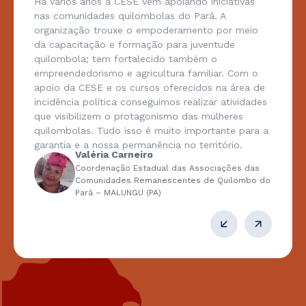
Há vários anos a CESE vem apoiando iniciativas
nas comunidades quilombolas do Pará. A
organização trouxe o empoderamento por meio
da capacitação e formação para juventude
quilombola; tem fortalecido também o
empreendedorismo e agricultura familiar. Com o
apoio da CESE e os cursos oferecidos na área de
incidência política conseguimos realizar atividades
que visibilizem o protagonismo das mulheres
quilombolas. Tudo isso é muito importante para a
garantia e a nossa permanência no território.
Valéria Carneiro
Coordenação Estadual das Associações das
Comunidades Remanescentes de Quilombo do
Pará – MALUNGU (PA)