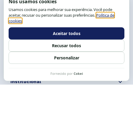
End.: R. da Graça, 150. Graça
CEP: 40.150-055
Salvador-BA, Brasil.
Tel.: (71) 2104-5457, Cel.: (71) 9 9239-2104 ou 2105
E-mail:
cese@cese.org.br
Expediente: 8h às 12h e 13 às 17h.
Siga nossas redes
Fale conosco
Institucional
Comunicação
Links Úteis