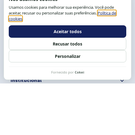
CEP: 40.150-055
Salvador-BA, Brasil.
Tel.: (71) 2104-5457, Cel.: (71) 9 9239-2104 ou 2105
E-mail:
cese@cese.org.br
Expediente: 8h às 12h e 13 às 17h.
Siga nossas redes
Fale conosco
Institucional
Comunicação
Links Úteis