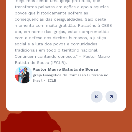
‘Seguimos sendo uma igreja profética, que
transforma palavras em ações e apoia aqueles
povos que historicamente sofrem as
consequências das desigualdades. Saio deste
momento com muita gratidão. Parabéns à CESE
por, em nome das igrejas, estar comprometida
com a defesa dos direitos humanos, a justiça
social e a luta dos povos e comunidades
tradicionais em todo o território nacional.
Continuem contando conosco.” – Pastor Mauro
Batista de Souza (IECLB).
Pastor Mauro Batista de Souza
Igreja Evangélica de Confissão Luterana no
Brasil - IECLB