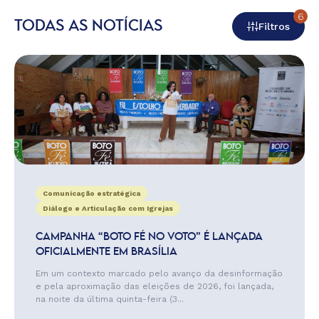
6
TODAS AS NOTÍCIAS
Filtros
Comunicação estratégica
Diálogo e Articulação com Igrejas
CAMPANHA “BOTO FÉ NO VOTO” É LANÇADA
OFICIALMENTE EM BRASÍLIA
Em um contexto marcado pelo avanço da desinformação
e pela aproximação das eleições de 2026, foi lançada,
na noite da última quinta-feira (3...