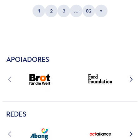
1
2
3
…
82
»
APOIADORES
REDES