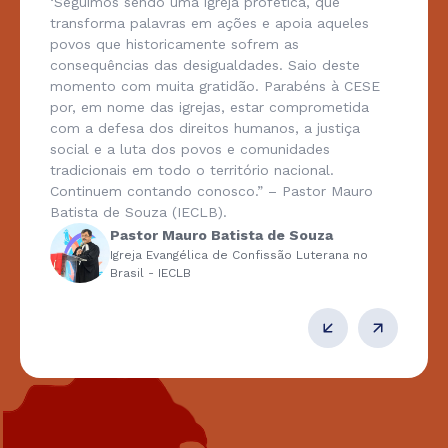
‘Seguimos sendo uma igreja profética, que
transforma palavras em ações e apoia aqueles
povos que historicamente sofrem as
consequências das desigualdades. Saio deste
momento com muita gratidão. Parabéns à CESE
por, em nome das igrejas, estar comprometida
com a defesa dos direitos humanos, a justiça
social e a luta dos povos e comunidades
tradicionais em todo o território nacional.
Continuem contando conosco.” – Pastor Mauro
Batista de Souza (IECLB).
Pastor Mauro Batista de Souza
Igreja Evangélica de Confissão Luterana no
Brasil - IECLB