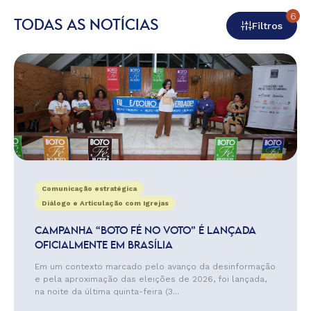
6
TODAS AS NOTÍCIAS
Filtros
Comunicação estratégica
Diálogo e Articulação com Igrejas
CAMPANHA “BOTO FÉ NO VOTO” É LANÇADA
OFICIALMENTE EM BRASÍLIA
Em um contexto marcado pelo avanço da desinformação
e pela aproximação das eleições de 2026, foi lançada,
na noite da última quinta-feira (3...