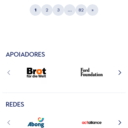
1
2
3
…
82
»
APOIADORES
REDES