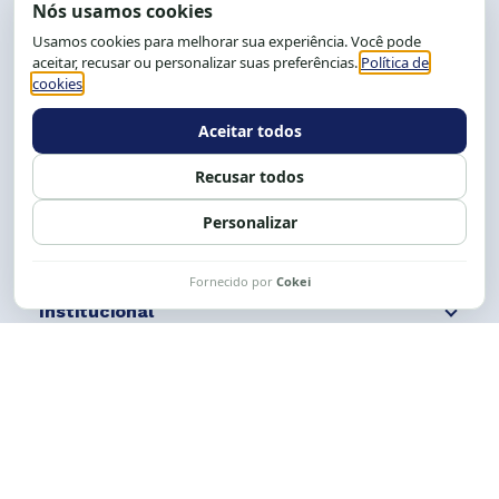
End.: R. da Graça, 150. Graça
CEP: 40.150-055
Salvador-BA, Brasil.
Tel.: (71) 2104-5457, Cel.: (71) 9 9239-2104 ou 2105
E-mail:
cese@cese.org.br
Expediente: 8h às 12h e 13 às 17h.
Siga nossas redes
Fale conosco
Institucional
Comunicação
Links Úteis