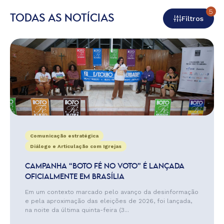
5
TODAS AS NOTÍCIAS
Filtros
Comunicação estratégica
Diálogo e Articulação com Igrejas
CAMPANHA “BOTO FÉ NO VOTO” É LANÇADA
OFICIALMENTE EM BRASÍLIA
Em um contexto marcado pelo avanço da desinformação
e pela aproximação das eleições de 2026, foi lançada,
na noite da última quinta-feira (3...