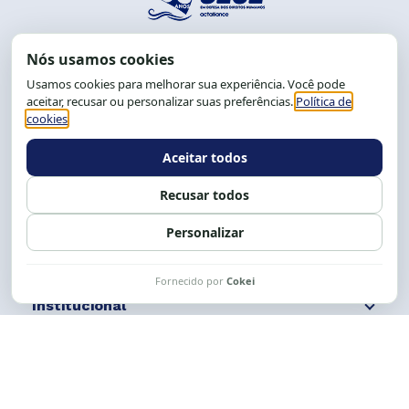
End.: R. da Graça, 150. Graça
CEP: 40.150-055
Salvador-BA, Brasil.
Tel.: (71) 2104-5457, Cel.: (71) 9 9239-2104 ou 2105
E-mail:
cese@cese.org.br
Expediente: 8h às 12h e 13 às 17h.
Siga nossas redes
Fale conosco
Institucional
Comunicação