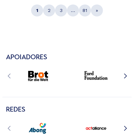
1
2
3
…
81
»
APOIADORES
REDES