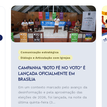
Comunicação estratégica
Diálogo e Articulação com Igrejas
CAMPANHA “BOTO FÉ NO VOTO” É
LANÇADA OFICIALMENTE EM
BRASÍLIA
Em um contexto marcado pelo avanço da
desinformação e pela aproximação das
eleições de 2026, foi lançada, na noite da
última quinta-feira (3...