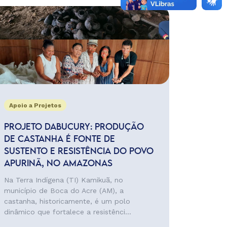
Apoio a Projetos
PROJETO DABUCURY: PRODUÇÃO
DE CASTANHA É FONTE DE
SUSTENTO E RESISTÊNCIA DO POVO
APURINÃ, NO AMAZONAS
Na Terra Indígena (TI) Kamikuã, no
município de Boca do Acre (AM), a
castanha, historicamente, é um polo
dinâmico que fortalece a resistênci...