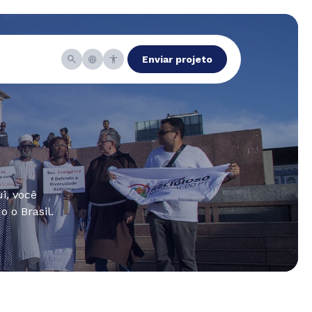
Enviar projeto
i, você
 o Brasil.