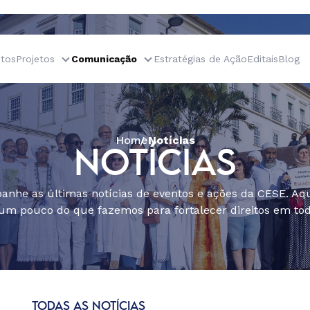
tos
Projetos
Comunicação
Estratégias de Ação
Editais
Blog
Home
Notícias
NOTÍCIAS
nhe as últimas notícias de eventos e ações da CESE. Aqu
um pouco do que fazemos para fortalecer direitos em todo
TODAS AS NOTÍCIAS