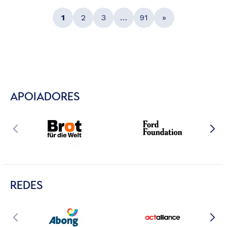
1
2
3
…
91
»
APOIADORES
REDES