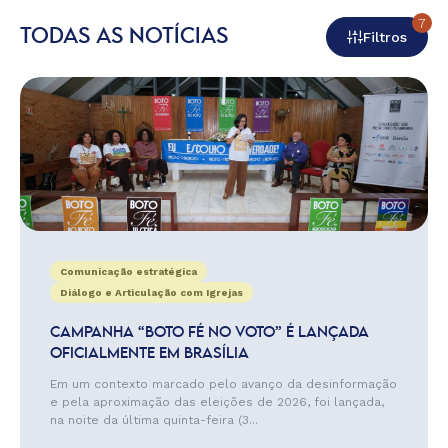
7
TODAS AS NOTÍCIAS
Filtros
Comunicação estratégica
Diálogo e Articulação com Igrejas
CAMPANHA “BOTO FÉ NO VOTO” É LANÇADA
OFICIALMENTE EM BRASÍLIA
Em um contexto marcado pelo avanço da desinformação
e pela aproximação das eleições de 2026, foi lançada,
na noite da última quinta-feira (3...