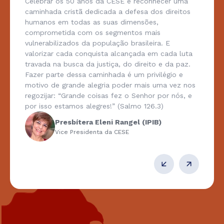
Celebrar os 50 anos da CESE é reconhecer uma
caminhada cristã dedicada a defesa dos direitos
humanos em todas as suas dimensões,
comprometida com os segmentos mais
vulnerabilizados da população brasileira. E
valorizar cada conquista alcançada em cada luta
travada na busca da justiça, do direito e da paz.
Fazer parte dessa caminhada é um privilégio e
motivo de grande alegria poder mais uma vez nos
regozijar: “Grande coisas fez o Senhor por nós, e
por isso estamos alegres!” (Salmo 126.3)
Presbítera Eleni Rangel (IPIB)
Vice Presidenta da CESE