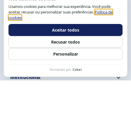
CEP: 40.150-055
Salvador-BA, Brasil.
Tel.: (71) 2104-5457, Cel.: (71) 9 9239-2104 ou 2105
E-mail:
cese@cese.org.br
Expediente: 8h às 12h e 13 às 17h.
Siga nossas redes
Fale conosco
Institucional
Comunicação
Links Úteis