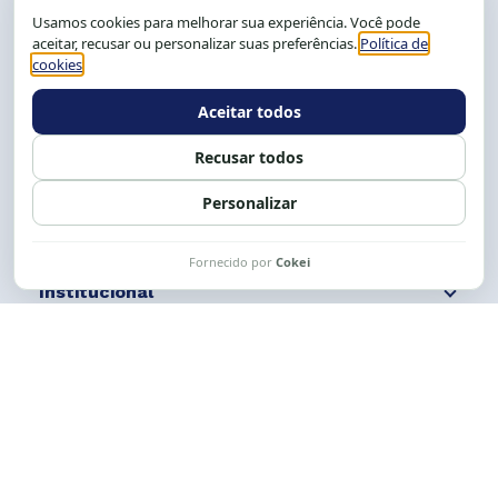
CEP: 40.150-055
Salvador-BA, Brasil.
Tel.: (71) 2104-5457, Cel.: (71) 9 9239-2104 ou 2105
E-mail:
cese@cese.org.br
Expediente: 8h às 12h e 13 às 17h.
Siga nossas redes
Fale conosco
Institucional
Comunicação
Links Úteis