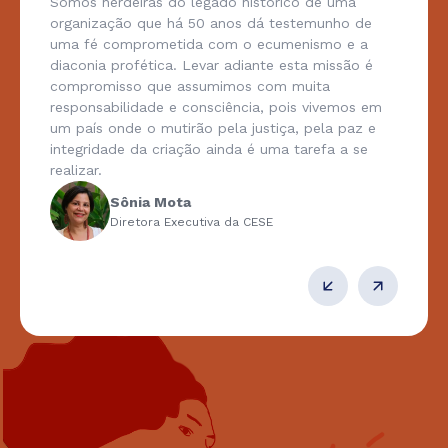
Somos herdeiras do legado histórico de uma
organização que há 50 anos dá testemunho de
uma fé comprometida com o ecumenismo e a
diaconia profética. Levar adiante esta missão é
compromisso que assumimos com muita
responsabilidade e consciência, pois vivemos em
um país onde o mutirão pela justiça, pela paz e
integridade da criação ainda é uma tarefa a se
realizar.
Sônia Mota
Diretora Executiva da CESE