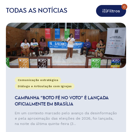
6
TODAS AS NOTÍCIAS
Filtros
Comunicação estratégica
Diálogo e Articulação com Igrejas
CAMPANHA “BOTO FÉ NO VOTO” É LANÇADA
OFICIALMENTE EM BRASÍLIA
Em um contexto marcado pelo avanço da desinformação
e pela aproximação das eleições de 2026, foi lançada,
na noite da última quinta-feira (3...