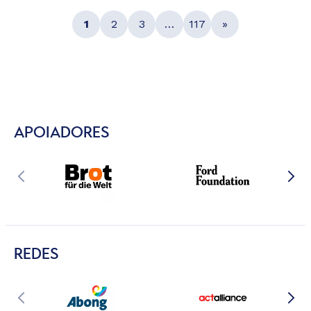
1
2
3
…
117
»
APOIADORES
REDES