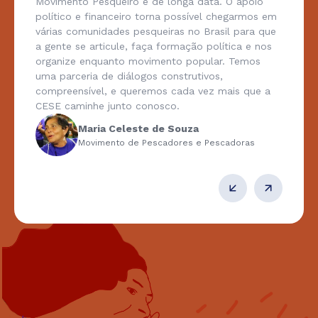
Movimento Pesqueiro é de longa data. O apoio
político e financeiro torna possível chegarmos em
várias comunidades pesqueiras no Brasil para que
a gente se articule, faça formação política e nos
organize enquanto movimento popular. Temos
uma parceria de diálogos construtivos,
compreensível, e queremos cada vez mais que a
CESE caminhe junto conosco.
Maria Celeste de Souza
Movimento de Pescadores e Pescadoras