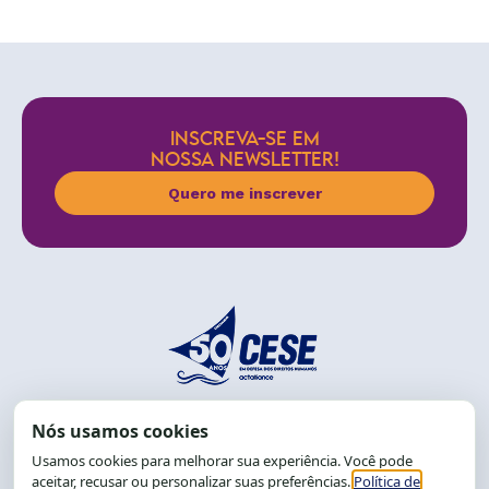
INSCREVA-SE EM
NOSSA NEWSLETTER!
Quero me inscrever
End.: R. da Graça, 150. Graça
CEP: 40.150-055
Salvador-BA, Brasil.