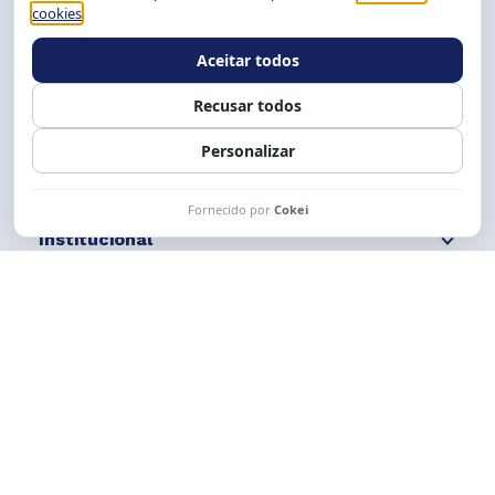
Tel.: (71) 2104-5457, Cel.: (71) 9 9239-2104 ou 2105
E-mail:
cese@cese.org.br
Expediente: 8h às 12h e 13 às 17h.
Siga nossas redes
Fale conosco
Institucional
Comunicação
Links Úteis
CESE © 2012 - 2026. Todos os direitos reservados.
Esta obra está licenciada com uma Licença