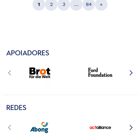
1
2
3
…
84
»
APOIADORES
REDES