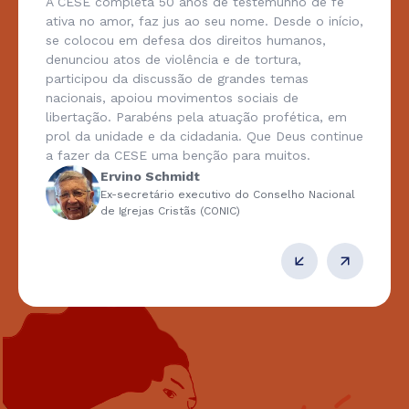
A CESE completa 50 anos de testemunho de fé
ativa no amor, faz jus ao seu nome. Desde o início,
se colocou em defesa dos direitos humanos,
denunciou atos de violência e de tortura,
participou da discussão de grandes temas
nacionais, apoiou movimentos sociais de
libertação. Parabéns pela atuação profética, em
prol da unidade e da cidadania. Que Deus continue
a fazer da CESE uma benção para muitos.
Ervino Schmidt
Ex-secretário executivo do Conselho Nacional
de Igrejas Cristãs (CONIC)