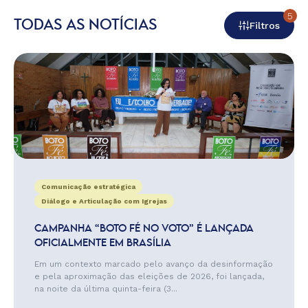
5
TODAS AS NOTÍCIAS
Filtros
Comunicação estratégica
Diálogo e Articulação com Igrejas
CAMPANHA “BOTO FÉ NO VOTO” É LANÇADA
OFICIALMENTE EM BRASÍLIA
Em um contexto marcado pelo avanço da desinformação
e pela aproximação das eleições de 2026, foi lançada,
na noite da última quinta-feira (3...