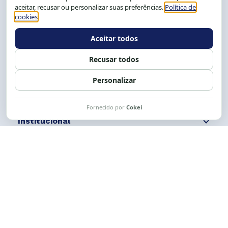
Salvador-BA, Brasil.
Tel.: (71) 2104-5457, Cel.: (71) 9 9239-2104 ou 2105
E-mail:
cese@cese.org.br
Expediente: 8h às 12h e 13 às 17h.
Siga nossas redes
Fale conosco
Institucional
Comunicação
Links Úteis
CESE © 2012 - 2026. Todos os direitos reservados.