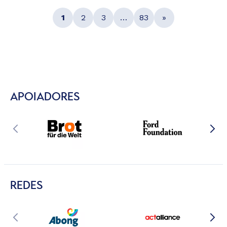
1
2
3
…
83
»
APOIADORES
REDES