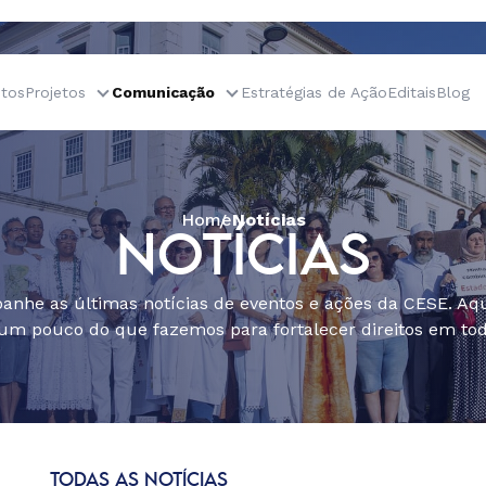
tos
Projetos
Comunicação
Estratégias de Ação
Editais
Blog
Home
Notícias
NOTÍCIAS
nhe as últimas notícias de eventos e ações da CESE. Aqu
um pouco do que fazemos para fortalecer direitos em todo
TODAS AS NOTÍCIAS