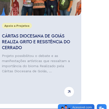
Apoio a Projetos
CÁRITAS DIOCESANA DE GOIÁS
REALIZA GRITO E RESISTÊNCIA DO
CERRADO
Projeto possibilitou o debate e as
manifestações artísticas que ressaltam a
importância do bioma Realizado pela
Cáritas Diocesana de Goiás, ...