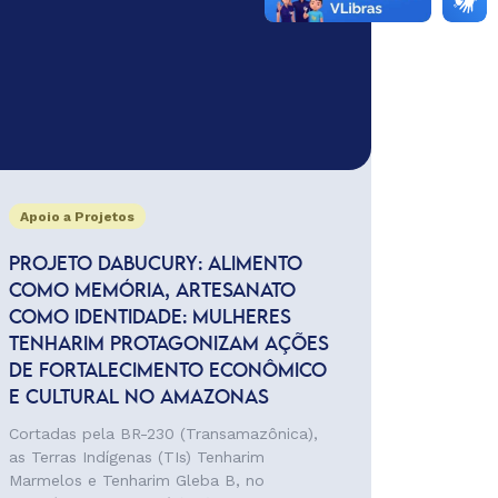
Apoio a Projetos
PROJETO DABUCURY: ALIMENTO
COMO MEMÓRIA, ARTESANATO
COMO IDENTIDADE: MULHERES
TENHARIM PROTAGONIZAM AÇÕES
DE FORTALECIMENTO ECONÔMICO
E CULTURAL NO AMAZONAS
Cortadas pela BR-230 (Transamazônica),
as Terras Indígenas (TIs) Tenharim
Marmelos e Tenharim Gleba B, no