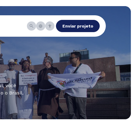
Enviar projeto
i, você
 o Brasil.