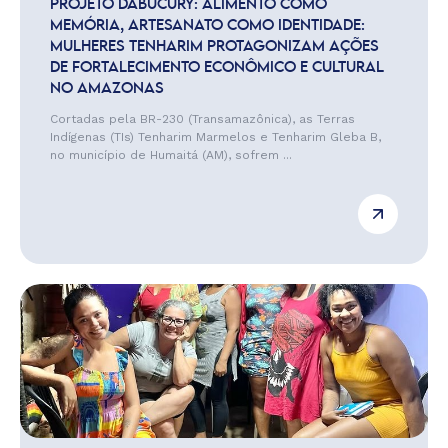
PROJETO DABUCURY: ALIMENTO COMO
MEMÓRIA, ARTESANATO COMO IDENTIDADE:
MULHERES TENHARIM PROTAGONIZAM AÇÕES
DE FORTALECIMENTO ECONÔMICO E CULTURAL
NO AMAZONAS
Cortadas pela BR-230 (Transamazônica), as Terras
Indígenas (TIs) Tenharim Marmelos e Tenharim Gleba B,
no município de Humaitá (AM), sofrem ...