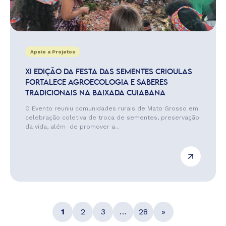
Apoio a Projetos
XI EDIÇÃO DA FESTA DAS SEMENTES CRIOULAS
FORTALECE AGROECOLOGIA E SABERES
TRADICIONAIS NA BAIXADA CUIABANA
O Evento reuniu comunidades rurais de Mato Grosso em
celebração coletiva de troca de sementes, preservação
da vida, além de promover a...
1
2
3
…
28
»