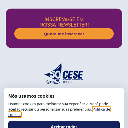
INSCREVA-SE EM
NOSSA NEWSLETTER!
Quero me inscrever
End.: R. da Graça, 150. Graça
CEP: 40.150-055
Salvador-BA, Brasil.
Tel.: (71) 2104-5457, Cel.: (71) 9 9239-2104 ou 2105
E-mail:
cese@cese.org.br
Expediente: 8h às 12h e 13 às 17h.