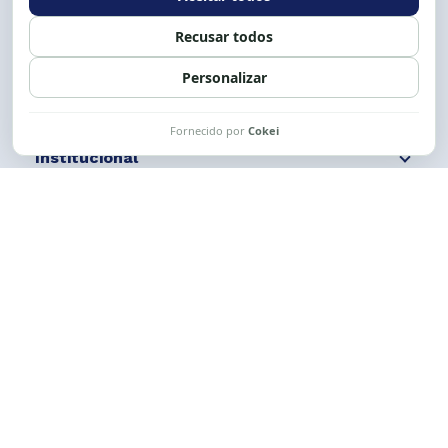
Siga nossas redes
Fale conosco
Institucional
Comunicação
Links Úteis
CESE © 2012 - 2026. Todos os direitos reservados.
Esta obra está licenciada com uma Licença
Creative Commons Atribuição-NãoComercial-
CompartilhaIgual 4.0 Internacional.