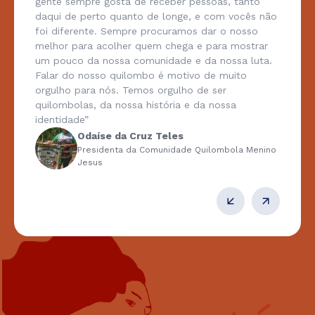
gente sempre gosta de receber pessoas, tanto
daqui de perto quanto de longe, e com vocês não
foi diferente. Sempre procuramos dar o nosso
melhor para acolher quem chega e para mostrar
um pouco da nossa comunidade e da nossa luta.
Falar do nosso quilombo é motivo de muito
orgulho para nós. Temos orgulho de ser
quilombolas, da nossa história e da nossa
identidade”
Odaíse da Cruz Teles
Presidenta da Comunidade Quilombola Menino
Jesus