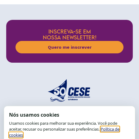
INSCREVA-SE EM
NOSSA NEWSLETTER!
Quero me inscrever
End.: R. da Graça, 150. Graça
CEP: 40.150-055
Salvador-BA, Brasil.
Tel.: (71) 2104-5457, Cel.: (71) 9 9239-2104 ou 2105
E-mail:
cese@cese.org.br