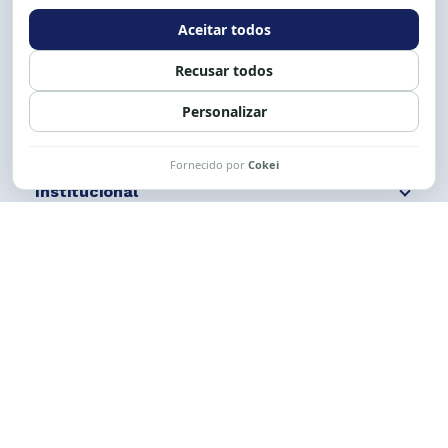
Expediente: 8h às 12h e 13 às 17h.
Siga nossas redes
Fale conosco
Institucional
Comunicação
Links Úteis
CESE © 2012 - 2026. Todos os direitos reservados.
Esta obra está licenciada com uma Licença
Creative Commons Atribuição-NãoComercial-
CompartilhaIgual 4.0 Internacional.