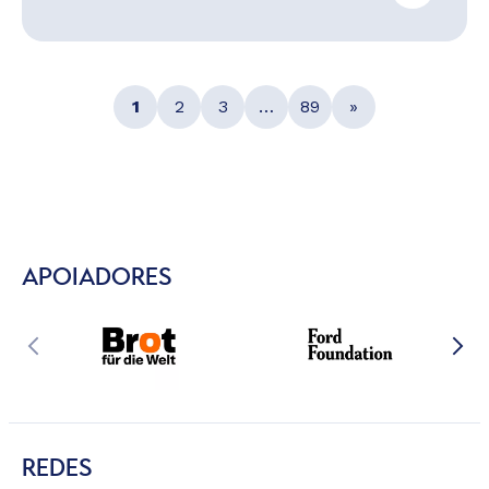
1
2
3
…
89
»
APOIADORES
REDES