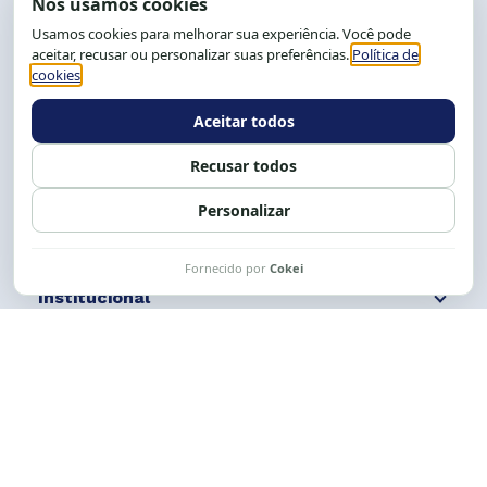
End.: R. da Graça, 150. Graça
CEP: 40.150-055
Salvador-BA, Brasil.
Tel.: (71) 2104-5457, Cel.: (71) 9 9239-2104 ou 2105
E-mail:
cese@cese.org.br
Expediente: 8h às 12h e 13 às 17h.
Siga nossas redes
Fale conosco
Institucional
Comunicação
Links Úteis