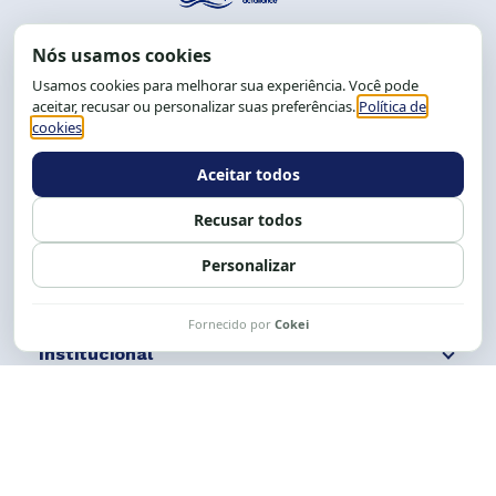
End.: R. da Graça, 150. Graça
CEP: 40.150-055
Salvador-BA, Brasil.
Tel.: (71) 2104-5457, Cel.: (71) 9 9239-2104 ou 2105
E-mail:
cese@cese.org.br
Expediente: 8h às 12h e 13 às 17h.
Siga nossas redes
Fale conosco
Institucional
Comunicação
Links Úteis