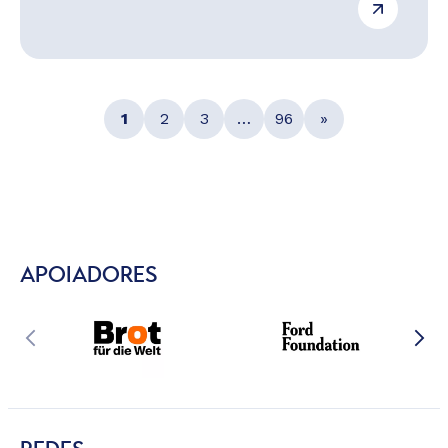
1
2
3
…
96
»
APOIADORES